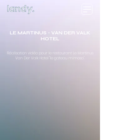
LE MARTINUS - VAN DER VALK
HOTEL
Réalisation vidéo pour le restaurant Le Martinus
Van Der Valk Hotel "le gateau mimosa".