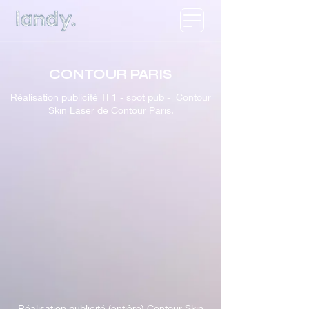
CONTOUR PARIS
Réalisation publicité TF1 - spot pub - Contour
Skin Laser de Contour Paris.
Réalisation publicité (entière) Contour Skin