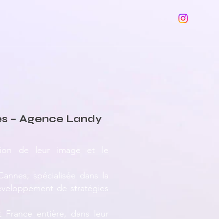
es – Agence Landy
tion de leur image et le
annes, spécialisée dans la
développement de stratégies
 France entière, dans leur