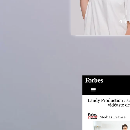
L
Photo