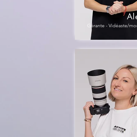
Al
Gérante - Vidéaste/mo