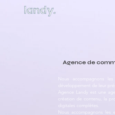
Agence de commun
Nous accompagnons les e
développement de leur prés
Agence Landy est une agen
création de contenu, la pr
digitales complètes.
Nous accompagnons les ent