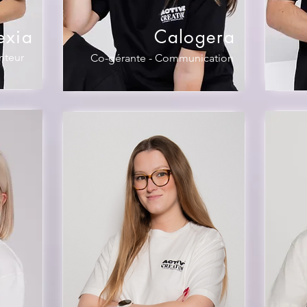
exia
Calogera
nteur
Co-gérante - Communication