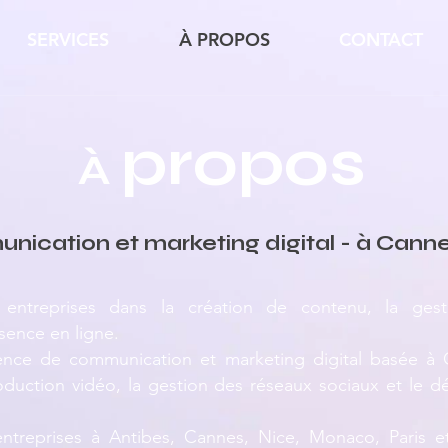
SERVICES
À PROPOS
CONTACT
propos
À
ication et marketing digital - à Cann
ntreprises dans la création de contenu, la ges
ence en ligne.
ce de communication et marketing digital basée à C
oduction vidéo, la gestion des réseaux sociaux et le 
reprises à Antibes, Cannes, Nice, Monaco, Paris et