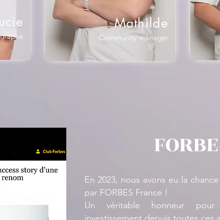
ucie
Mathilde
graphe
Community manager
FORBE
En 2023, nous avons eu la chanc
par FORBES France !
Un véritable honneur pour 
investissement depuis toutes ces