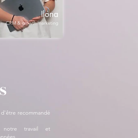
Ilona
CRM & growth marketing
S
e d'être recommandé
notre travail et
 années.